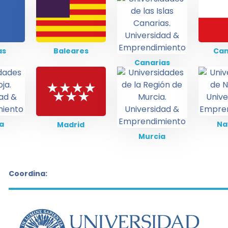
as
Baleares
Can
Canarias
ja
Na
Madrid
Murcia
Coordina: