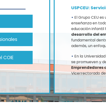
USPCEU: Servic
•
El Grupo CEU es 
enseñanza en todos
educación infantil
desarrollo del e
sionales
fundamental dentr
además, un enfoque
•
En la Universidad
l COIE
se promueven y de
Emprendedores d
Vicerrectorado de