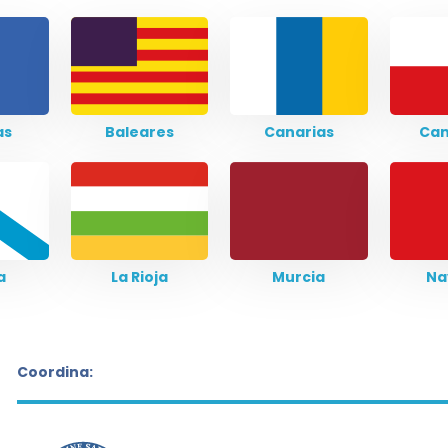
as
Baleares
Canarias
Can
a
La Rioja
Murcia
Na
Coordina: