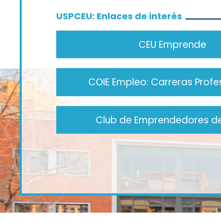
USPCEU: Enlaces de interés
CEU Emprende
COIE Empleo: Carreras Profe
Club de Emprendedores de