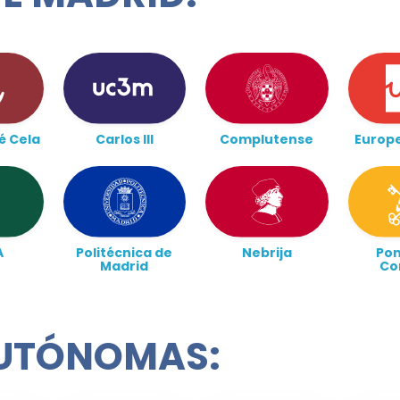
é Cela
Carlos III
Complutense
Europ
A
Politécnica de
Nebrija
Pon
Madrid
Co
UTÓNOMAS: